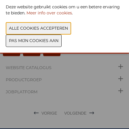
U hebt geen toestemming gegeven om deze
Deze website gebruikt cookies om u een betere ervaring
content te zien. Pas uw cookie-instellingen
te bieden.
Meer info over cookies
.
aan om deze content te zien.
Cookies bekijken
WEBSITE CATALOGUS
PRODUCTGROEP
JOBPLATFORM
VORIGE
VOLGENDE