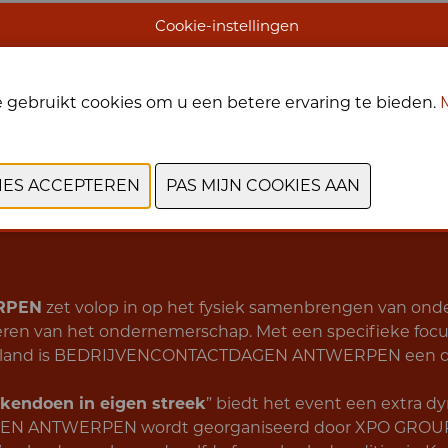
Cookie-instellingen
200
 gebruikt cookies om u een betere ervaring te bieden.
EXPOSANTEN
RPEN
zet volop in op het fysiek samenbrengen van ond
leren van het ondernemerschap. Met een specifieke foc
sland is BEDRIJVENCONTACTDAGEN ANTWERPEN een duidel
kendoen in eigen streek
” biedt het event een extra d
 ANTWERPEN wordt georganiseerd door XPO GROUP m