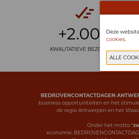
+2.000
Deze website
cookies
.
KWALITATIEVE BEZOEKERS
BEDRIJVENCONTACTDAGEN ANTWE
business opportuniteiten en het stimu
de regio Antwerpen en het Waa
Onder het motto “
za
economie.
BEDRIJVENCONTACTDAGEN