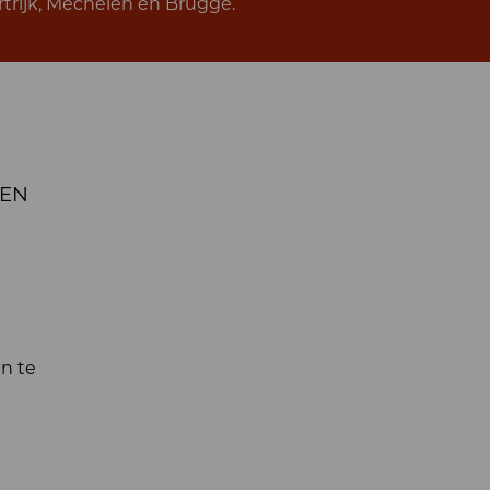
trijk, Mechelen en Brugge.
GEN
n te