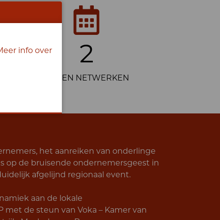
2
Meer info over
DAGEN NETWERKEN
ernemers, het aanreiken van onderlinge
us op de bruisende ondernemersgeest in
ijk afgelijnd regionaal event.
ynamiek aan de lokale
et de steun van Voka – Kamer van