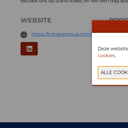
Bezoek ons op stand 436B, en win een dag ad
WEBSITE
PRO
https://tymansgroup.com/
Diensten
Deze website
cookies
.