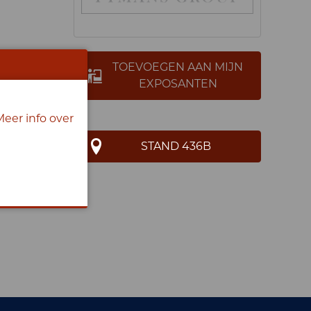
TOEVOEGEN AAN MIJN
EXPOSANTEN
Meer info over
STAND 436B